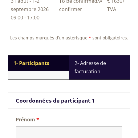
31 août - 1-2
To be confirmed/À
€ 1630
+
septembre 2026
confirmer
TVA
09:00 - 17:00
Les champs marqués d’un astérisque
*
sont obligatoires.
1- Participants
2- Adresse de
facturation
Coordonnées du participant 1
Prénom
*