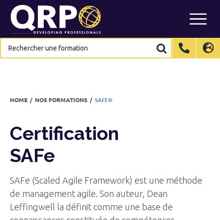
Certification
SAFe
Skip
to
CONTACTEZ-NOUS POUR EN SAVOIR PLUS
content
Rechercher
Rechercher
une
une
formation
formation
International
International
EN
EN
Belgium
Belgium
EN
EN
FR
FR
NL
NL
France
France
FR
FR
HOME
/
NOS FORMATIONS
/
SAFE®
Italy
Italy
IT
IT
Certification
Luxembourg
Luxembourg
EN
EN
FR
FR
Spain
Spain
ES
ES
SAFe
Switzerland
Switzerland
DE
DE
EN
EN
FR
FR
SAFe (Scaled Agile Framework) est une méthode
Netherlands
Netherlands
NL
NL
de management agile. Son auteur, Dean
Leffingwell la définit comme une base de