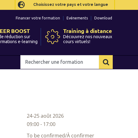
Choisissez votre pays et votre langue
Choisissez votre pays et votre langue
Financer votre formation
Financer votre formation
Evénements
Evénements
Download
Download
EER BOOST
EER BOOST
Training à distance
Training à distance
de réduction sur
de réduction sur
Découvrez nos nouveaux
Découvrez nos nouveaux
ormations e-learning
ormations e-learning
cours virtuels!
cours virtuels!
Rechercher
Rechercher
une
une
formation
formation
24-25 août 2026
09:00 - 17:00
To be confirmed/À confirmer