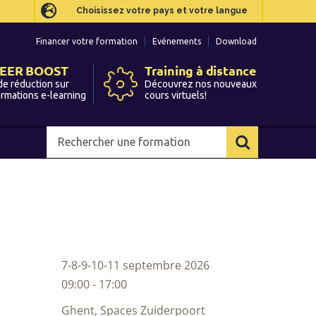
Choisissez votre pays et votre langue
Choisissez votre pays et votre langue
Financer votre formation
Financer votre formation
Evénements
Evénements
Download
Download
EER BOOST
EER BOOST
Training à distance
Training à distance
de réduction sur
de réduction sur
Découvrez nos nouveaux
Découvrez nos nouveaux
ormations e-learning
ormations e-learning
cours virtuels!
cours virtuels!
Rechercher
Rechercher
une
une
formation
formation
7-8-9-10-11 septembre 2026
09:00 - 17:00
Ghent, Spaces Zuiderpoort