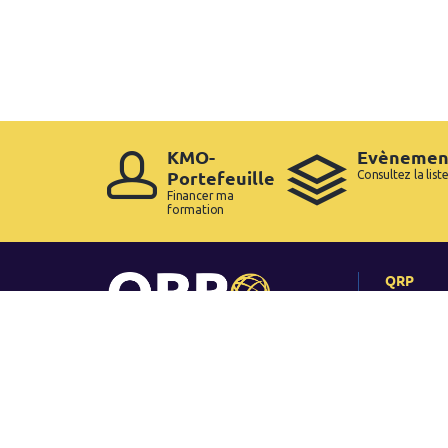
KMO-
Evènemen
Portefeuille
Consultez la list
Financer ma
formation
QRP
Home
Qui somm
Taux de r
Validité d
Certificat