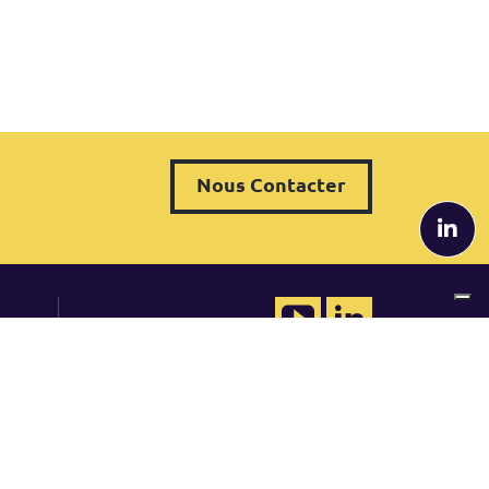
Nous Contacter
QRP Belgium
 de cas
Tel. +32 (0) 2 80 81 014
belgium@qrpinternational.com