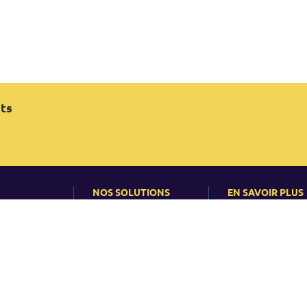
ts
e
NOS SOLUTIONS
EN SAVOIR PLUS
Présentiel
Actualité
es-nous?
Formation intra-
Événements
entreprise
éussite
Articles et Études
Conseil
es
ions