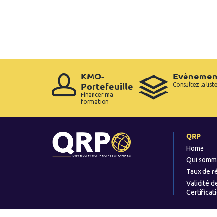
KMO-
Evènemen
Portefeuille
Consultez la list
Financer ma
formation
QRP
Home
Qui somm
Taux de r
Validité d
Certificat