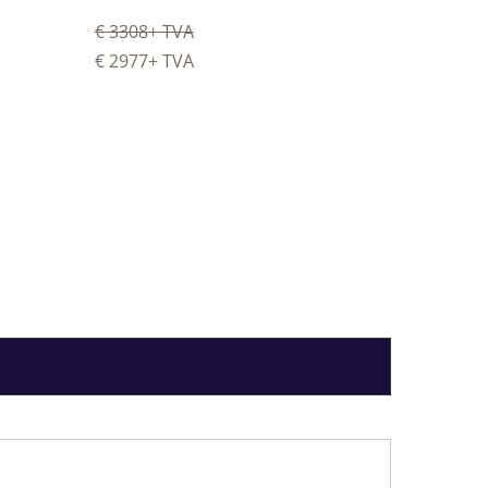
€ 3308
+ TVA
€ 2977
+ TVA