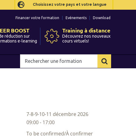
Choisissez votre pays et votre langue
Choisissez votre pays et votre langue
Financer votre formation
Financer votre formation
Evénements
Evénements
Download
Download
EER BOOST
EER BOOST
Training à distance
Training à distance
de réduction sur
de réduction sur
Découvrez nos nouveaux
Découvrez nos nouveaux
ormations e-learning
ormations e-learning
cours virtuels!
cours virtuels!
Rechercher
Rechercher
une
une
formation
formation
7-8-9-10-11 décembre 2026
09:00 - 17:00
To be confirmed/À confirmer