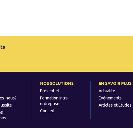
ts
e
NOS SOLUTIONS
EN SAVOIR PLUS
Présentiel
Actualité
es-nous?
Formation intra-
Événements
entreprise
éussite
Articles et Études
Conseil
es
ions