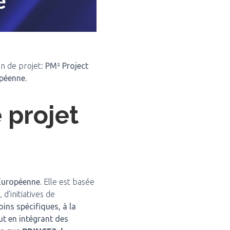
on de projet:
PM² Project
péenne
.
 projet
Européenne.
Elle est basée
d’initiatives de
ns spécifiques, à la
ut en intégrant des