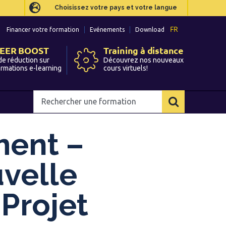
Choisissez votre pays et votre langue
Choisissez votre pays et votre langue
FR
FR
Financer votre formation
Financer votre formation
Evénements
Evénements
Download
Download
EER BOOST
EER BOOST
Training à distance
Training à distance
de réduction sur
de réduction sur
Découvrez nos nouveaux
Découvrez nos nouveaux
ormations e-learning
ormations e-learning
cours virtuels!
cours virtuels!
Rechercher
Rechercher
une
une
formation
formation
ment –
velle
Projet