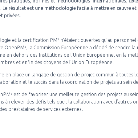
ures pratiques, normes et méthodologies internationales, tell
A
. Le résultat est une méthodologie facile à mettre en œuvre et
t privées.
gie et la certification PM² n’étaient ouvertes qu’au personnel d
tive OpenPM², la Commission Européenne a décidé de rendre la
e en dehors des Institutions de l’Union Européenne, en la mett
embres et enfin des citoyens de l’Union Européenne.
ttre en place un langage de gestion de projet commun à toutes le
collaboration et le succès dans la coordination de projets au sein
 OpenPM² est de favoriser une meilleure gestion des projets au s
ns à relever des défis tels que : la collaboration avec d’autres or
 des prestataires de services externes.