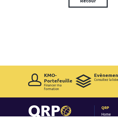
Retour
KMO-
Evènemen
Portefeuille
Consultez la list
Financer ma
formation
QRP
Home