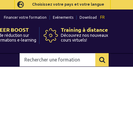
Choisissez votre pays et votre langue
Choisissez votre pays et votre langue
FR
FR
Financer votre formation
Financer votre formation
Evénements
Evénements
Download
Download
EER BOOST
EER BOOST
Training à distance
Training à distance
de réduction sur
de réduction sur
Découvrez nos nouveaux
Découvrez nos nouveaux
ormations e-learning
ormations e-learning
cours virtuels!
cours virtuels!
Rechercher
Rechercher
une
une
formation
formation