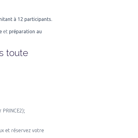
mitant à 12 participants
.
de
et
préparation au
s toute
ur PRINCE2);
eux et réservez votre