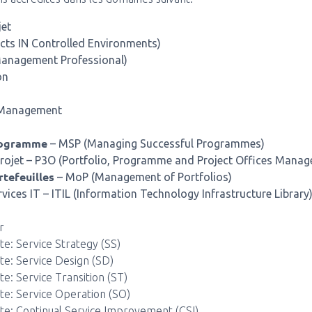
et
cts IN Controlled Environments)
Management Professional)
on
t Management
rogramme
–
MSP (Managing Successful Programmes)
rojet – P3O (Portfolio, Programme and Project Offices Mana
tefeuilles
– MoP (Management of Portfolios)
ices IT – ITIL (Information Technology Infrastructure Library
n
r
te: Service Strategy (SS)
te: Service Design (SD)
te: Service Transition (ST)
te: Service Operation (SO)
ate: Continual Service Improvement (CSI)