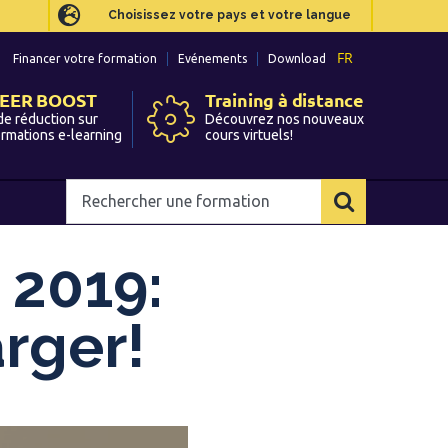
Choisissez votre pays et votre langue
Choisissez votre pays et votre langue
FR
FR
Financer votre formation
Financer votre formation
Evénements
Evénements
Download
Download
EER BOOST
EER BOOST
Training à distance
Training à distance
de réduction sur
de réduction sur
Découvrez nos nouveaux
Découvrez nos nouveaux
ormations e-learning
ormations e-learning
cours virtuels!
cours virtuels!
Rechercher
Rechercher
une
une
formation
formation
 2019:
rger!