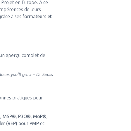
 Projet en Europe. A ce
ompérences de leurs
grâce à ses
formateurs et
r un aperçu complet de
ces you’ll go. » – Dr Seuss
bonnes pratiques pour
®, MSP®, P3O®, MoP®,
der (REP) pour PMP
et