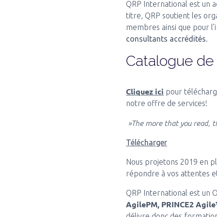
QRP International est un 
titre, QRP soutient les o
membres ainsi que pour l’
consultants accrédités
.
Catalogue de
Cliquez ici
pour télécharge
notre offre de services!
​ »The more that you read, t
Télécharger
Nous projetons 2019 en pla
répondre à vos attentes et
QRP International est un
AgilePM,
PRINCE2 Agil
délivre donc des formation