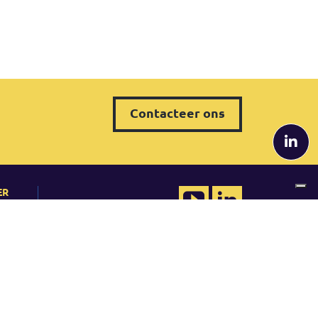
Contacteer ons
ER
QRP Belgium
tudies
Tel. +32 (0) 2 80 81 014
belgium@qrpinternational.com
YouTube
LinkedIn