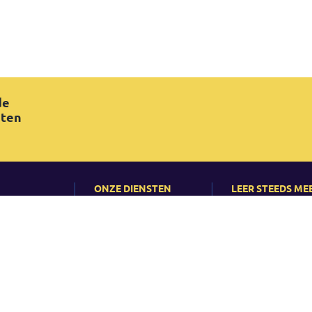
de
ten
ONZE DIENSTEN
LEER STEEDS ME
On-site Training
Nieuws
QRP?
Bedrijfstraining
Evenementen
ercentages
Consultancy
Artikels en Gevals
d
ringen
ht & Trademarks
-
Kwaliteitsbeleid