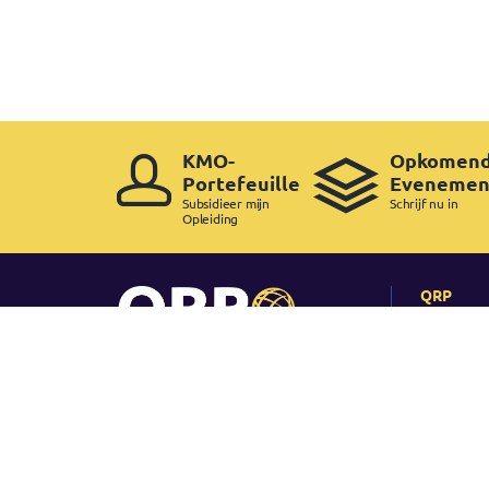
KMO-
Opkomen
Portefeuille
Evenemen
Subsidieer mijn
Schrijf nu in
Opleiding
QRP
Home
Waarom 
Slagingsp
Geldighei
certifice
Copyright ©
2026 QRP -
Legal Policy
-
Cookie Policy
-
Copyrig