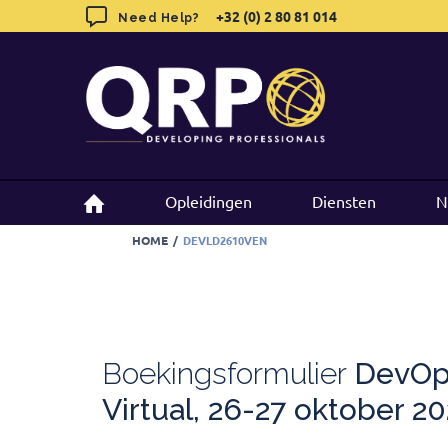
Skip
+32 (0) 2 80 81 014
+32 (0) 2 80 81 014
Need Help?
Need Help?
to
content
Opleidingen
Opleidingen
Diensten
Diensten
N
N
HOME
/
DEVLD2610VEN
Boekingsformulier
DevOp
Virtual, 26-27 oktober 2