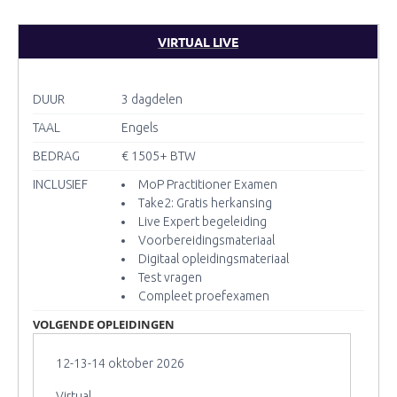
VIRTUAL LIVE
DUUR
3 dagdelen
TAAL
Engels
BEDRAG
€ 1505
+ BTW
INCLUSIEF
MoP Practitioner Examen
Take2: Gratis herkansing
Live Expert begeleiding
Voorbereidingsmateriaal
Digitaal opleidingsmateriaal
Test vragen
Compleet proefexamen
VOLGENDE OPLEIDINGEN
12-13-14 oktober 2026
Virtual