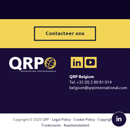
Contacteer ons
QRP Belgium
Tel. +32 (0) 2 80 81 014
belgium@qrpinternational.com
Copyright ©
2026 QRP -
Legal Policy
-
Cookie Policy
-
Copyright &
Trademarks
-
Kwaliteitsbeleid