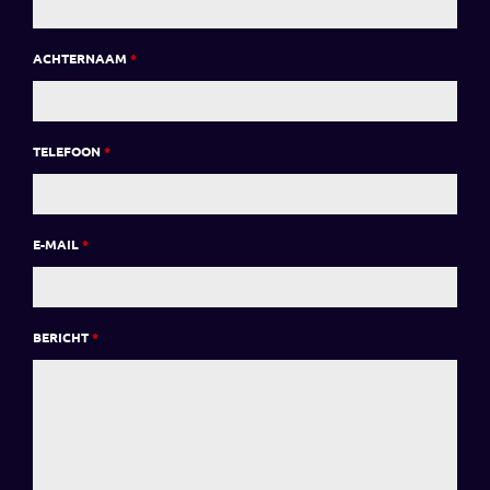
ACHTERNAAM
*
TELEFOON
*
E-MAIL
*
BERICHT
*