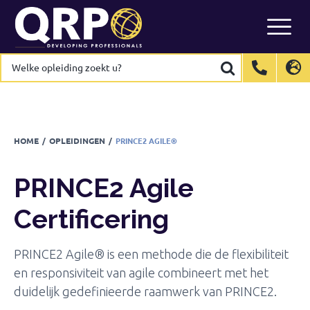
PRINCE2 Agile
Certificering
Skip
to
MEER INFORMATIE
content
Welke
Welke
opleiding
opleiding
zoekt
zoekt
International
International
EN
EN
u?
u?
Belgium
Belgium
EN
EN
FR
FR
NL
NL
France
France
FR
FR
HOME
/
OPLEIDINGEN
/
PRINCE2 AGILE®
Italy
Italy
IT
IT
Luxembourg
Luxembourg
EN
EN
FR
FR
PRINCE2 Agile
Spain
Spain
ES
ES
Certificering
Switzerland
Switzerland
DE
DE
EN
EN
FR
FR
Netherlands
Netherlands
NL
NL
PRINCE2 Agile® is een methode die de flexibiliteit
en responsiviteit van agile combineert met het
duidelijk gedefinieerde raamwerk van PRINCE2.