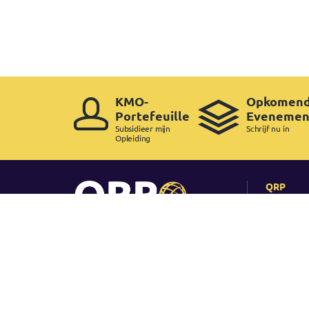
KMO-
Opkomen
Portefeuille
Evenemen
Subsidieer mijn
Schrijf nu in
Opleiding
QRP
Home
Waarom 
Slagingsp
Geldighei
certifice
Copyright ©
2026 QRP -
Legal Policy
-
Cookie Policy
-
Copyrig