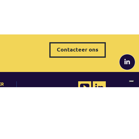
Contacteer ons
ER
QRP Belgium
tudies
Tel. +32 (0) 2 80 81 014
belgium@qrpinternational.com
YouTube
LinkedIn