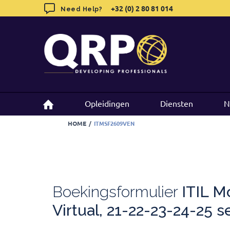
Skip
+32 (0) 2 80 81 014
+32 (0) 2 80 81 014
Need Help?
Need Help?
to
content
Opleidingen
Opleidingen
Diensten
Diensten
N
N
HOME
/
ITMSF2609VEN
Boekingsformulier
ITIL Mo
Virtual, 21-22-23-24-25