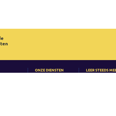
de
ten
ONZE DIENSTEN
LEER STEEDS ME
On-site Training
Nieuws
QRP?
Bedrijfstraining
Evenementen
ercentages
Consultancy
Artikels en Gevals
d
ringen
ht & Trademarks
-
Kwaliteitsbeleid