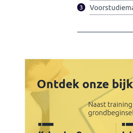
Voorstudiema
3
Ontdek onze bij
Naast training
grondbeginsel