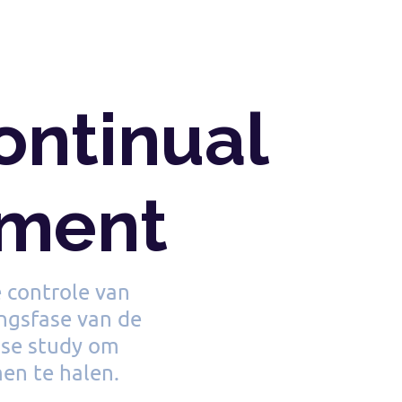
ontinual
ement
e controle van
ingsfase van de
case study om
en te halen.