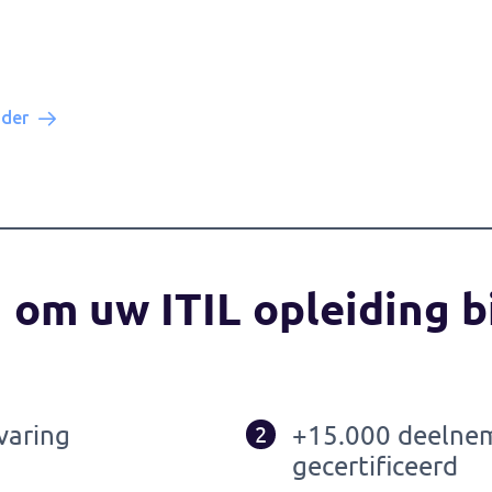
nder
 om uw ITIL opleiding b
varing
+15.000 deelne
2
gecertificeerd