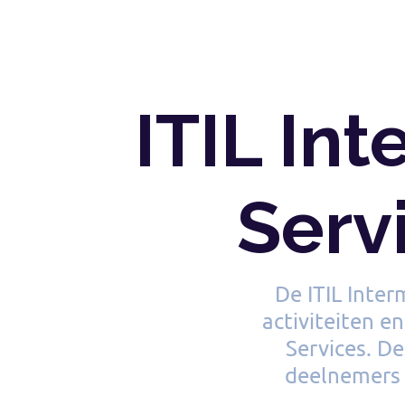
ITIL In
Serv
De ITIL Inter
activiteiten e
Services. De
deelnemers 