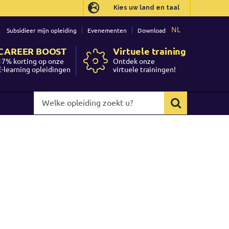
Kies uw land en taal
Kies uw land en taal
NL
NL
Subsidieer mijn opleiding
Subsidieer mijn opleiding
Evenementen
Evenementen
Download
Download
CAREER BOOST
CAREER BOOST
Virtuele training
Virtuele training
17% korting op onze
17% korting op onze
Ontdek onze
Ontdek onze
E-learning opleidingen
E-learning opleidingen
virtuele trainingen!
virtuele trainingen!
Welke
Welke
opleiding
opleiding
zoekt
zoekt
u?
u?