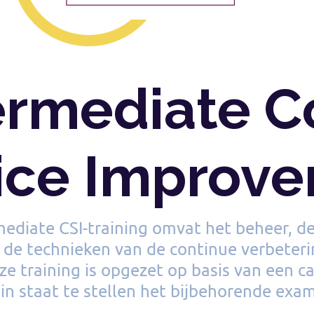
termediate C
ice Improv
mediate CSI-training omvat het beheer, d
n de technieken van de continue verbeter
ze training is opgezet op basis van een 
in staat te stellen het bijbehorende exam