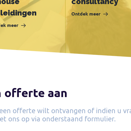
house
consultancy
leidingen
Ontdek meer
ek meer
 offerte aan
d een offerte wilt ontvangen of indien u 
et ons op via onderstaand formulier.