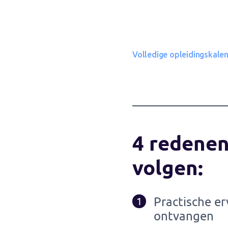
Volledige opleidingskale
4 redenen
volgen:
Practische er
1
ontvangen