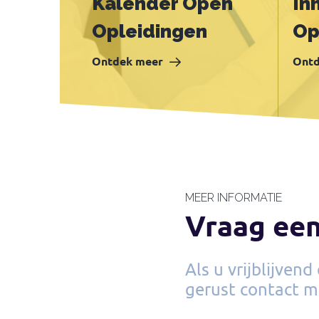
Kalender Open
In
Opleidingen
Op
Ontdek meer
Ontd
MEER INFORMATIE
Vraag een
Als u vrijblijven
gerust contact m