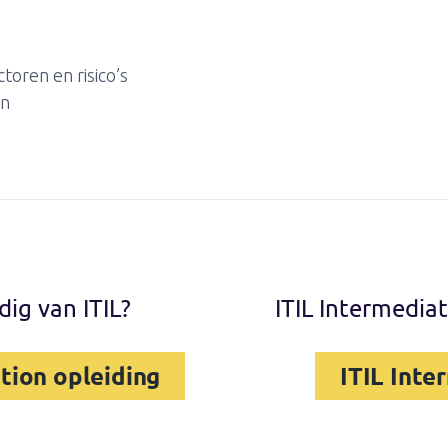
toren en risico’s
en
dig van ITIL?
ITIL Intermediat
tion opleiding
ITIL Inte